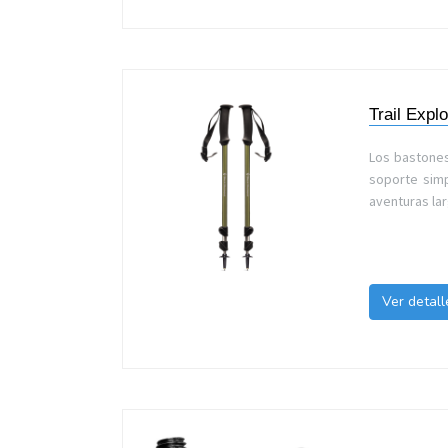
Trail Expl
Los bastones
soporte simp
aventuras lar
Ver detall