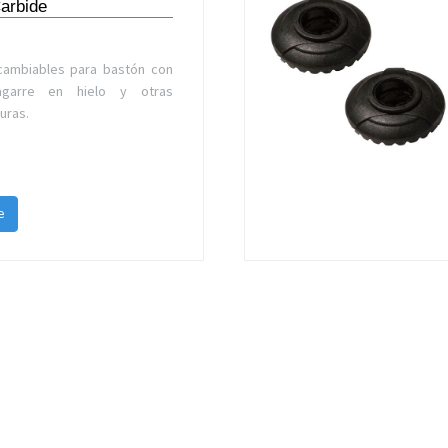
arbide
rcambiables para bastón con
agarre en hielo y otras
uras.
e