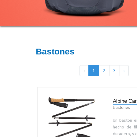
Bastones
‹
1
2
3
›
Alpine Ca
Bastones
Un bastón e
hecho de f
duradero, y 