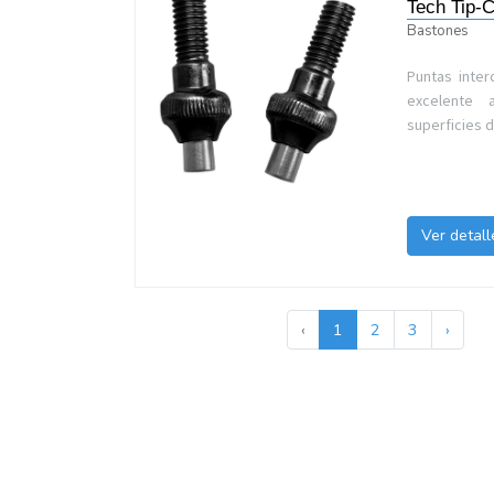
Tech Tip-C
Bastones
Puntas inte
excelente 
superficies d
Ver detall
‹
1
2
3
›