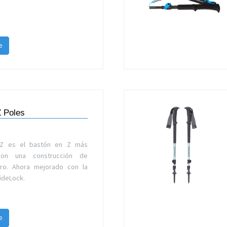
e
Z Poles
e Z es el bastón en Z más
con una construcción de
gero. Ahora mejorado con la
lideLock.
e