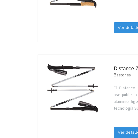
Ver detall
Distance 
Bastones
El Distanc
asequible 
aluminio li
tecnología S
Ver detall