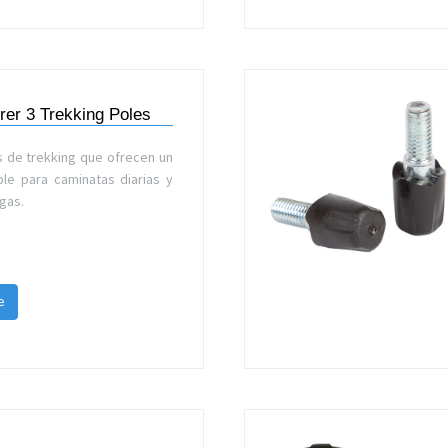
orer 3 Trekking Poles
 de trekking que ofrecen un
le para caminatas diarias y
gas.
e