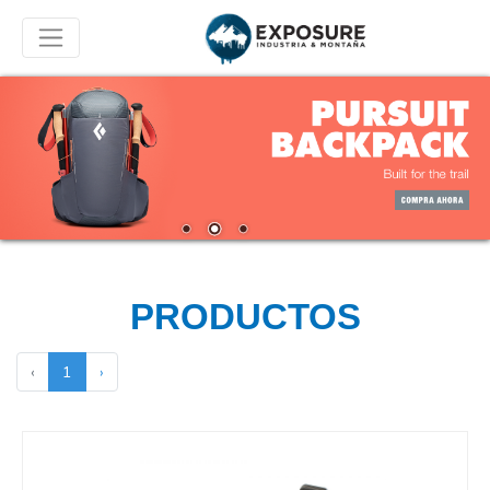
PRODUCTOS
‹
1
›