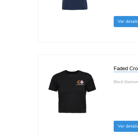
Ver detall
Faded Cro
Black Diamond
Ver detall