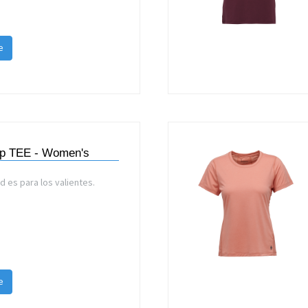
e
p TEE - Women's
 es para los valientes.
e