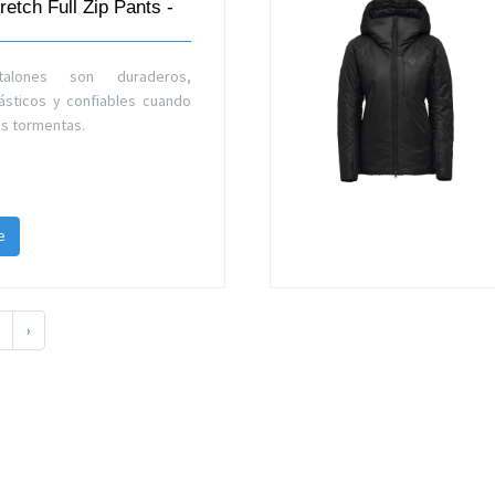
retch Full Zip Pants -
talones son duraderos,
ásticos y confiables cuando
as tormentas.
e
›