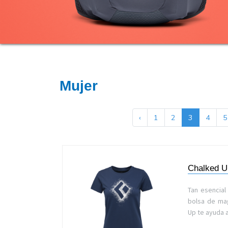
Mujer
‹
1
2
3
4
5
Chalked U
Tan esencial
bolsa de ma
Up te ayuda 