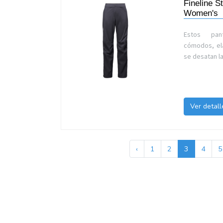
Fineline St
Women's
Estos pan
cómodos, el
se desatan l
Ver detall
‹
1
2
3
4
5