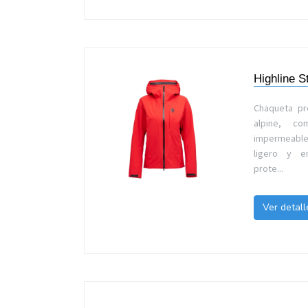
Highline S
Chaqueta p
alpine, co
impermeable
ligero y e
prote...
Ver detall