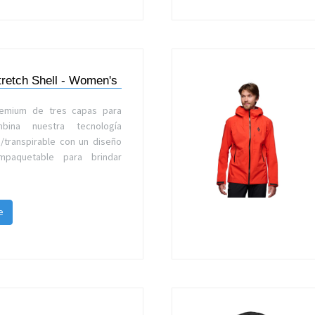
tretch Shell - Women's
remium de tres capas para
mbina nuestra tecnología
/transpirable con un diseño
mpaquetable para brindar
e