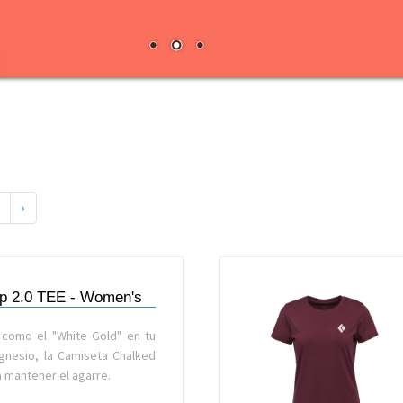
›
p 2.0 TEE - Women's
 como el "White Gold" en tu
gnesio, la Camiseta Chalked
a mantener el agarre.