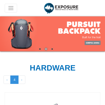
HARDWARE
‹
4
›